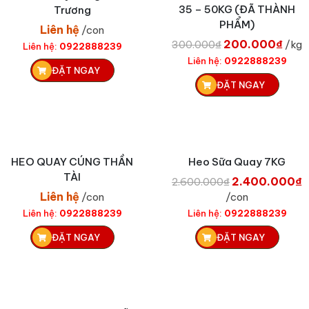
35 – 50KG (ĐÃ THÀNH
Trương
PHẨM)
Liên hệ
/con
G
G
200.000
₫
300.000
₫
/kg
Liên hệ:
0922888239
i
i
Liên hệ:
0922888239
ĐẶT NGAY
á
á
ĐẶT NGAY
g
h
ố
i
c
ệ
l
n
à
t
HEO QUAY CÚNG THẦN
Heo Sữa Quay 7KG
:
ạ
TÀI
3
i
G
2.400.000
₫
2.600.000
₫
0
l
i
i
Liên hệ
/con
/con
0
à
á
á
Liên hệ:
0922888239
Liên hệ:
0922888239
.
:
g
h
ĐẶT NGAY
ĐẶT NGAY
0
2
ố
i
0
0
c
ệ
0
0
l
n
₫
.
à
t
.
0
:
ạ