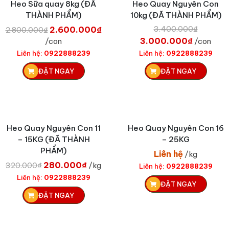
Heo Sữa quay 8kg (ĐÃ
Heo Quay Nguyên Con
0
2
i
THÀNH PHẨM)
10kg (ĐÃ THÀNH PHẨM)
0
.
l
₫
6
à
G
G
G
G
3.400.000
₫
2.600.000
₫
2.800.000
₫
.
0
:
i
i
i
i
3.000.000
₫
/con
/con
0
2
á
á
á
á
Liên hệ:
0922888239
Liên hệ:
0922888239
.
.
g
h
h
g
ĐẶT NGAY
ĐẶT NGAY
0
4
ố
i
i
ố
0
0
c
ệ
ệ
c
0
0
l
n
n
l
₫
.
à
t
t
à
.
0
:
ạ
ạ
:
Heo Quay Nguyên Con 11
Heo Quay Nguyên Con 16
0
2
i
i
3
– 15KG (ĐÃ THÀNH
– 25KG
0
.
l
l
.
PHẨM)
₫
8
à
à
4
Liên hệ
/kg
.
0
:
:
0
G
G
280.000
₫
320.000
₫
/kg
Liên hệ:
0922888239
0
2
3
0
i
i
Liên hệ:
0922888239
ĐẶT NGAY
.
.
.
.
á
á
ĐẶT NGAY
0
6
0
0
g
h
0
0
0
0
ố
i
0
0
0
0
c
ệ