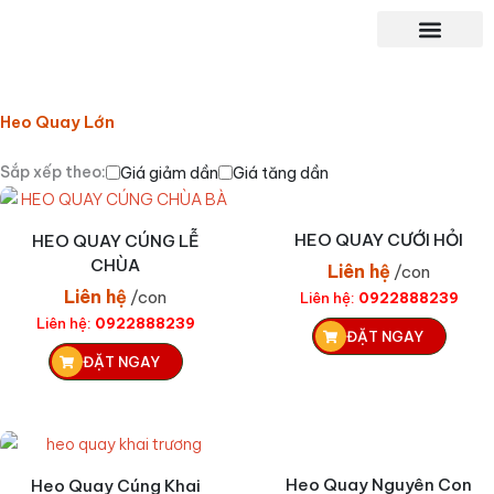
Nhảy
tới
nội
TRANG CHỦ
GIỚI THIỆU
SẢN PHẨM
KHÁCH HÀNG
LIÊN HỆ
dung
Trang chủ
»
Sản phẩm
»
Heo Quay Lớn
Heo Quay Lớn
Sắp xếp theo:
Giá giảm dần
Giá tăng dần
HEO QUAY CƯỚI HỎI
HEO QUAY CÚNG LỄ
CHÙA
Liên hệ
/con
Liên hệ
/con
Liên hệ:
0922888239
Liên hệ:
0922888239
ĐẶT NGAY
ĐẶT NGAY
Heo Quay Nguyên Con
Heo Quay Cúng Khai